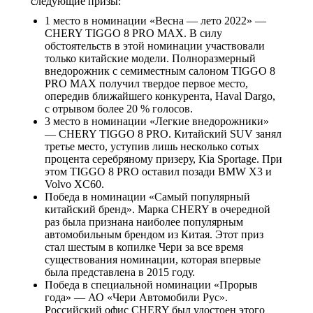
следующие призы:
1 место в номинации «Весна — лето 2022» —
CHERY TIGGO 8 PRO MAX. В силу
обстоятельств в этой номинации участвовали
только китайские модели. Полноразмерный
внедорожник с семиместным салоном TIGGO 8
PRO MAX получил твердое первое место,
опередив ближайшего конкурента, Haval Dargo,
с отрывом более 20 % голосов.
3 место в номинации «Легкие внедорожники»
— CHERY TIGGO 8 PRO. Китайский SUV занял
третье место, уступив лишь несколько сотых
процента серебряному призеру, Kia Sportage. При
этом TIGGO 8 PRO оставил позади BMW X3 и
Volvo XC60.
Победа в номинации «Самый популярный
китайский бренд». Марка CHERY в очередной
раз была признана наиболее популярным
автомобильным брендом из Китая. Этот приз
стал шестым в копилке Чери за все время
существования номинации, которая впервые
была представлена в 2015 году.
Победа в специальной номинации «Прорыв
года» — АО «Чери Автомобили Рус».
Российский офис CHERY был удостоен этого