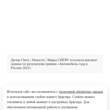
представителя бизнеса Поднебесной уделяют
особое внимание охране окружающей среды и
энергосбережению. В числе мер поддержки
производителей по внедрению и развитию ESG —
налоговые льготы и субсидирование целевого
банковского кредитования. Компания…
Узнать больше
Дилер Chery
|
Новости
| Марка CHERY получила высокие
оценки по результатам премии «Автомобиль года в
России-2022»
Используя сайт, вы соглашаетесь с
политикой обработки данных
и использованием cookies вашего браузера. Cookies можно
отключить в любой момент в настройках браузера. Для
обеспечения оптимальной работы и улучшения