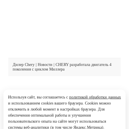
особое внимание охране окружающей среды и
энергосбережению. В числе мер поддержки
производителей по внедрению и развитию ESG —
налоговые льготы и субсидирование целевого
банковского кредитования. Компания…
Узнать больше
Дилер Chery
|
Новости
| CHERY разработала двигатель 4
поколения с циклом Миллера
Используя сайт, вы соглашаетесь с
политикой обработки данных
и использованием cookies вашего браузера. Cookies можно
отключить в любой момент в настройках браузера. Для
обеспечения оптимальной работы и улучшения
пользовательского опыта на сайте могут использоваться
системы веб-аналитики (в том числе Яндекс.Метрика).