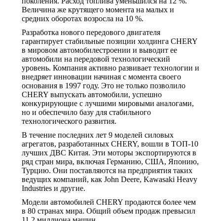
поколения. Расход топлива уменьшился на 12 %.
Величина же крутящего момента на малых и
средних оборотах возросла на 10 %.
Разработка нового передового двигателя
гарантирует стабильные позиции холдинга CHERY
в мировом автомобилестроении и выводит ее
автомобили на передовой технологический
уровень. Компания активно развивает технологии и
внедряет инновации начиная с момента своего
основания в 1997 году. Это не только позволило
CHERY выпускать автомобили, успешно
конкурирующие с лучшими мировыми аналогами,
но и обеспечило базу для стабильного
технологического развития.
В течение последних лет 9 моделей силовых
агрегатов, разработанных CHERY, вошли в ТОП-10
лучших ДВС Китая. Эти моторы экспортируются в
ряд стран мира, включая Германию, США, Японию,
Турцию. Они поставляются на предприятия таких
ведущих компаний, как John Deere, Kawasaki Heavy
Industries и другие.
Модели автомобилей CHERY продаются более чем
в 80 странах мира. Общий объем продаж превысил
11,2 миллиона машин.