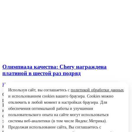
Олимпиада качества: Chery награждена
платиной в шестой раз подряд
Новости
Автор:
em
26.12.2022
Используя сайт, вы соглашаетесь с
политикой обработки данных
Олимпиада качества: Chery награждена платиной в шестой
и использованием cookies вашего браузера. Cookies можно
раз подряд Автопроизводитель «Чери» получил награду
отключить в любой момент в настройках браузера. Для
Platinum по результатам Конвенции о кругах контроля
обеспечения оптимальной работы и улучшения
качества (ICQCC). Компания не в первый раз обеспечивает
пользовательского опыта на сайте могут использоваться
себе высокие оценки, создавая новые технические и
экологические решения. В 2022 году состоялась «Олимпиада
системы веб-аналитики (в том числе Яндекс.Метрика).
качества» с участием 13 стран. Впервые это мероприятие
Продолжая использование сайта, Вы соглашаетесь с
прошло в 1976 году под…